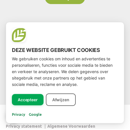
CONTACT
Dutch Green Centre
DEZE WEBSITE GEBRUIKT COOKIES
FloraHolland – Naaldwijk
We gebruiken cookies om inhoud en advertenties te
Jupiter 279
personaliseren, functies voor sociale media te bieden
2675 LW Honselersdijk
en verkeer te analyseren. We delen gegevens over
Dock 280 / 281 / 282
sitegebruik met onze partners op het gebied van
+31-(0)174 637 963
sociale media, reclame en analyse.
info@dgc.nl
Accepteer
Afwijzen
Copyright © 2026 DGC
Privacy
Google
Privacy statement
|
Algemene Voorwaarden