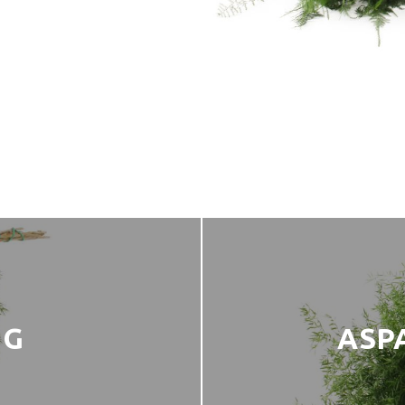
NG
ASP