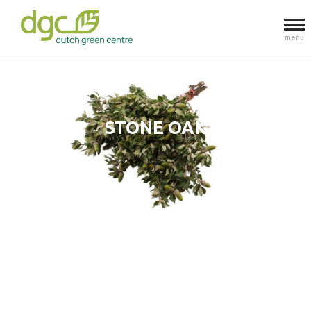
menu
STONE OAK