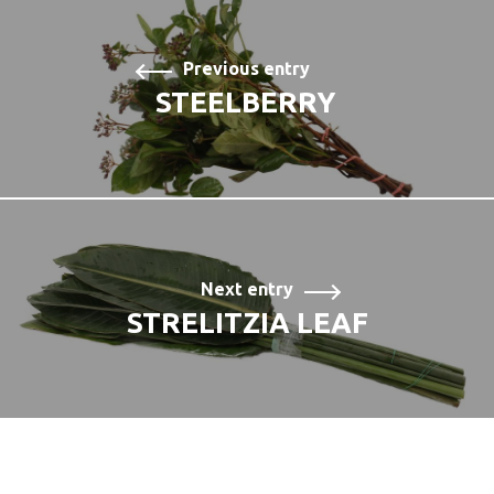
Previous entry
STEELBERRY
Next entry
STRELITZIA LEAF