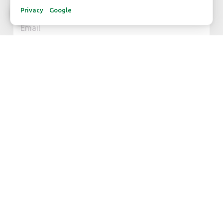
Privacy
Google
Subscribe
CONTACT
Dutch Green Centre
FloraHolland - Naaldwijk
Jupiter 279
2675 LW Honselersdijk
Dock 280 / 281 / 282
+31-(0)174 637 963
info@dgc.nl