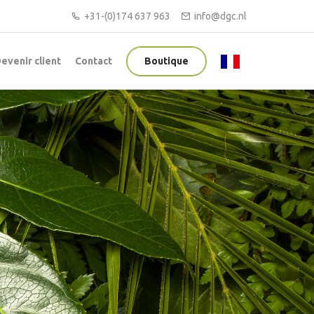
+31-(0)174 637 963
info@dgc.nl
evenir client
Contact
Boutique