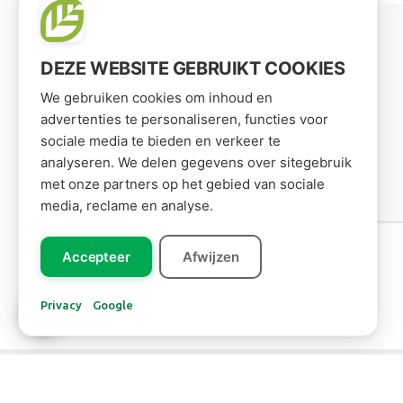
3. DE NOMBREUX
PRODUITS
DEZE WEBSITE GEBRUIKT COOKIES
Vous proposez une gamme de produits large
We gebruiken cookies om inhoud en
et variée sur la boutique en ligne. Les
advertenties te personaliseren, functies voor
produits sont accompagnés de photos et de
sociale media te bieden en verkeer te
descriptions claires.
analyseren. We delen gegevens over sitegebruik
met onze partners op het gebied van sociale
media, reclame en analyse.
Accepteer
Afwijzen
Privacy
Google
MÉDIAS SOCIAUX
D