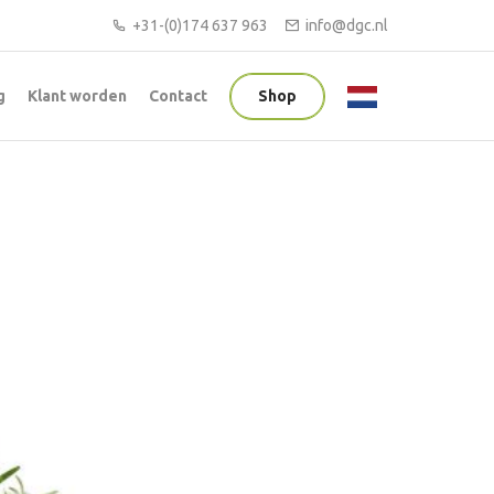
+31-(0)174 637 963
info@dgc.nl
g
Klant worden
Contact
Shop