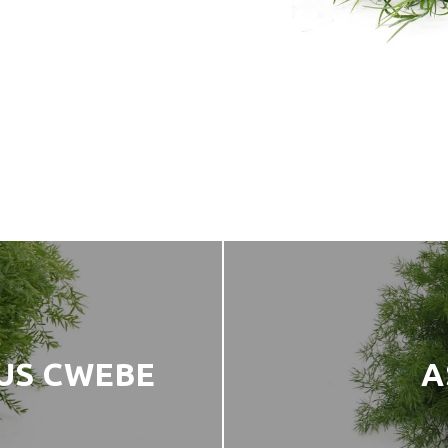
US CWEBE
A