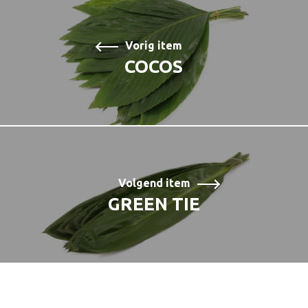
Vorig item
COCOS
Volgend item
GREEN TIE