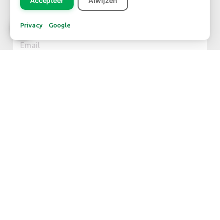
Accepteer
Afwijzen
NIEUWSBRIEF
Privacy
Google
Inschrijven
CONTACT
Dutch Green Centre
FloraHolland – Naaldwijk
Jupiter 279
2675 LW Honselersdijk
Dock 280 / 281 / 282