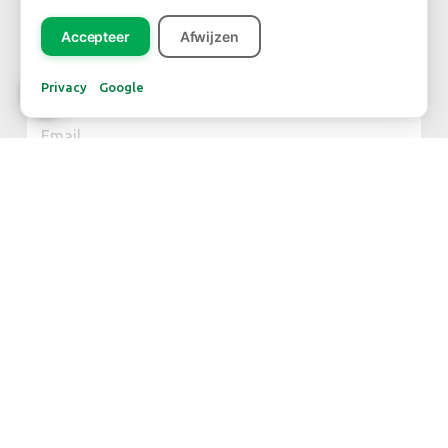
Accepteer
Afwijzen
NIEUWSBRIEF
Privacy
Google
Inschrijven
CONTACT
Dutch Green Centre
FloraHolland – Naaldwijk
Jupiter 279
2675 LW Honselersdijk