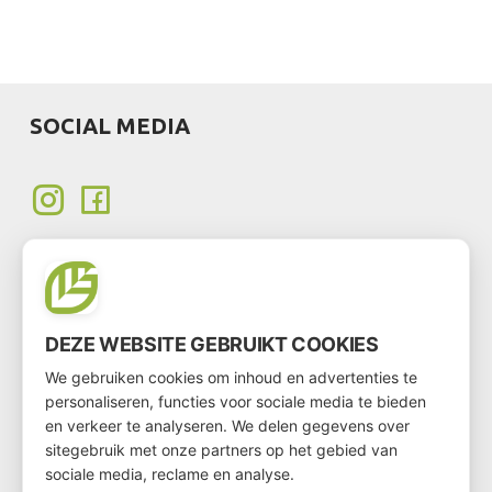
SOCIAL MEDIA
DEZE WEBSITE GEBRUIKT COOKIES
KLANT WORDEN
We gebruiken cookies om inhoud en advertenties te
personaliseren, functies voor sociale media te bieden
Wil je klant worden?
en verkeer te analyseren. We delen gegevens over
Ga dan via
deze link
naar het klantenformulier
sitegebruik met onze partners op het gebied van
sociale media, reclame en analyse.