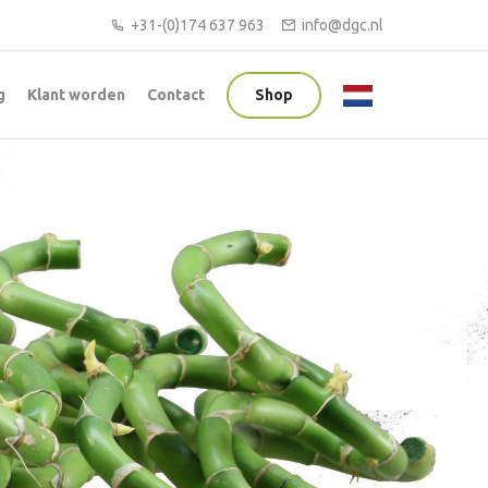
+31-(0)174 637 963
info@dgc.nl
g
Klant worden
Contact
Shop