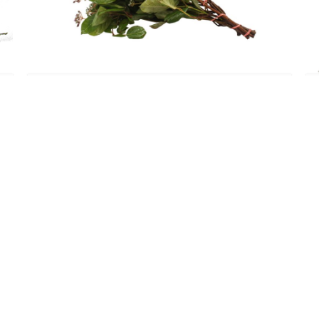
Europa
STAALBES
Lees meer
LANT WORDEN
NIEUWSBRIEF