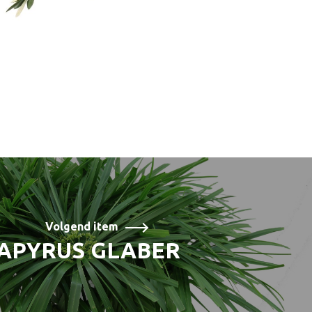
Volgend item
APYRUS GLABER