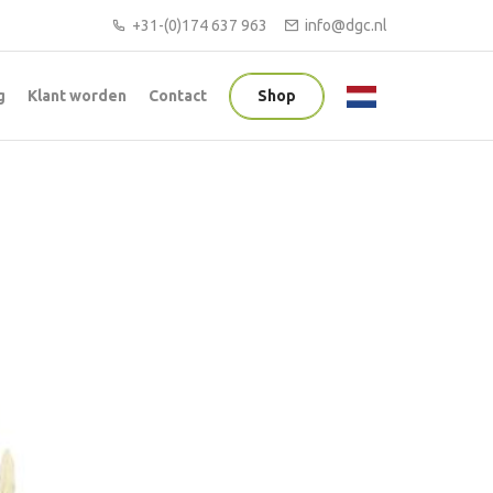
+31-(0)174 637 963
info@dgc.nl
g
Klant worden
Contact
Shop