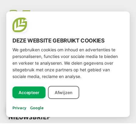
DEZE WEBSITE GEBRUIKT COOKIES
We gebruiken cookies om inhoud en advertenties te
KLANT WORDEN
personaliseren, functies voor sociale media te bieden
en verkeer te analyseren. We delen gegevens over
sitegebruik met onze partners op het gebied van
Wil je klant worden?
sociale media, reclame en analyse.
Ga dan via
deze link
naar het klantenformulier
Accepteer
Afwijzen
Privacy
Google
NIEUWSBRIEF