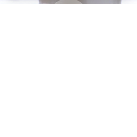
Werfen Sie einen Blick hinter die Kulissen
WILLKOMMEN BEI
DUTCH GREEN CENTRE
Dutch Green Centre ist ein 2001 gegründetes,
enthusiastisches Unternehmen, das sich bereits seit
mehr als 20 Jahren mit dem An- und Verkauf von
Ziergrün beschäftigt.
Unsere sachkundigen Mitarbeiter sind schon seit