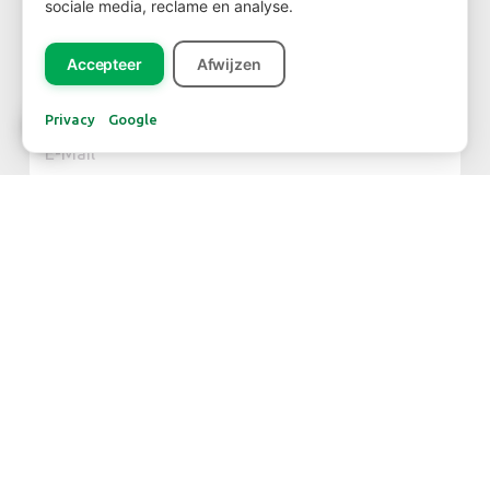
sociale media, reclame en analyse.
Accepteer
Afwijzen
NEWSLETTER
Privacy
Google
Abonnieren
KONTAKT
Niederländisches Grünes Zentrum
FloraHolland - Naaldwijk
Jupiter 279