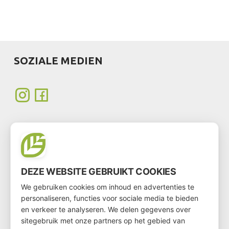
SOZIALE MEDIEN
WERDEN SIE KUNDE
DEZE WEBSITE GEBRUIKT COOKIES
We gebruiken cookies om inhoud en advertenties te
Möchten Sie Kunde werden?
personaliseren, functies voor sociale media te bieden
en verkeer te analyseren. We delen gegevens over
Dann gehen Sie über
diesen Link
zum Kundenformular
sitegebruik met onze partners op het gebied van